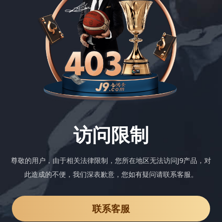
访问限制
尊敬的用户，由于相关法律限制，您所在地区无法访问J9产品，对
此造成的不便，我们深表歉意，您如有疑问请联系客服。
联系客服