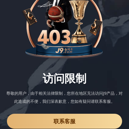
访问限制
尊敬的用户，由于相关法律限制，您所在地区无法访问J9产品，对
此造成的不便，我们深表歉意，您如有疑问请联系客服。
联系客服